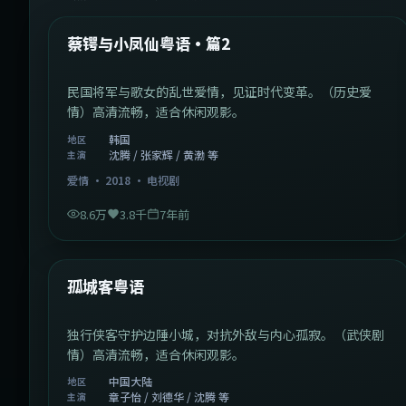
热门
蔡锷与小凤仙粤语·篇2
民国将军与歌女的乱世爱情，见证时代变革。（历史爱
情）高清流畅，适合休闲观影。
韩国
地区
沈腾 / 张家辉 / 黄渤 等
主演
爱情
·
2018
·
电视剧
8.6万
3.8千
7年前
1:11:10
中国大陆
热门
孤城客粤语
独行侠客守护边陲小城，对抗外敌与内心孤寂。（武侠剧
情）高清流畅，适合休闲观影。
中国大陆
地区
章子怡 / 刘德华 / 沈腾 等
主演