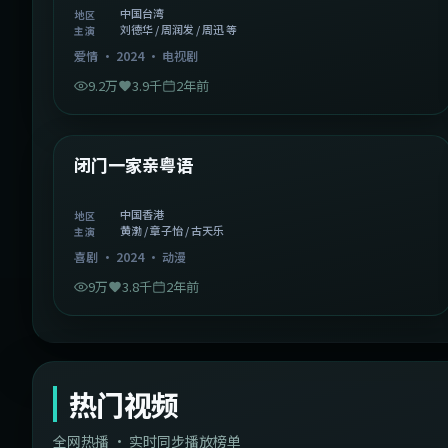
中国台湾
地区
刘德华 / 周润发 / 周迅 等
主演
爱情
·
2024
·
电视剧
9.2万
3.9千
2年前
1:06:37
中国香港
精选
闭门一家亲粤语
中国香港
地区
黄渤 / 章子怡 / 古天乐
主演
喜剧
·
2024
·
动漫
9万
3.8千
2年前
热门视频
全网热播 · 实时同步播放榜单
44:14
韩国