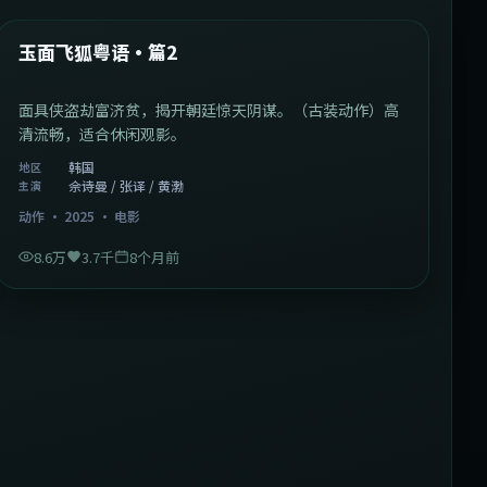
热门
玉面飞狐粤语·篇2
面具侠盗劫富济贫，揭开朝廷惊天阴谋。（古装动作）高
清流畅，适合休闲观影。
韩国
地区
佘诗曼 / 张译 / 黄渤
主演
动作
·
2025
·
电影
8.6万
3.7千
8个月前