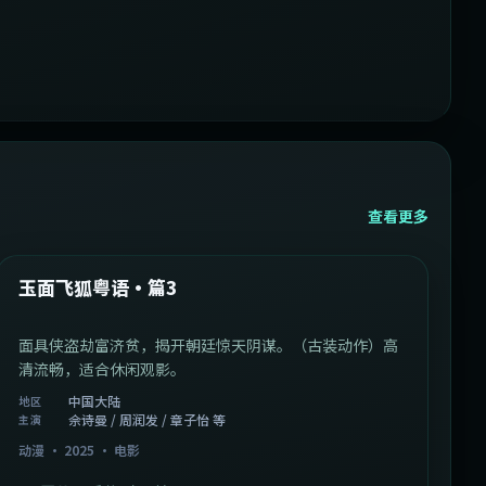
查看更多
1:07:39
中国大陆
最新
玉面飞狐粤语·篇3
面具侠盗劫富济贫，揭开朝廷惊天阴谋。（古装动作）高
清流畅，适合休闲观影。
中国大陆
地区
佘诗曼 / 周润发 / 章子怡 等
主演
动漫
·
2025
·
电影