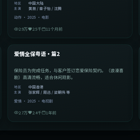
中国大陆
地区
黄渤 / 章子怡 / 沈腾
主演
动作
·
2025
·
电影
2.9万
2.5千
11个月前
47:04
中国香港
最新
爱情全保粤语·篇2
保险员为完成任务，与客户签订恋爱保险契约。（浪漫喜
剧）高清流畅，适合休闲观影。
中国香港
地区
张家辉 / 周迅 / 梁朝伟 等
主演
爱情
·
2025
·
电视剧
2.7万
2.4千
1年前