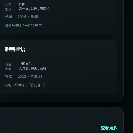
韩国
地区
雷佳音 / 沈腾 / 周润发
主演
悬疑
·
2024
·
动漫
9万
3.8千
2年前
2:02:43
中国大陆
精选
聊斋粤语
中国大陆
地区
佘诗曼 / 黄渤 / 汤唯
主演
冒险
·
2022
·
电视剧
8.7万
3.7千
3年前
查看更多
2:13:08
韩国