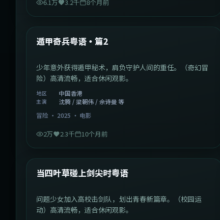
6.1万
3.2千
8个月前
1:10:21
中国香港
最新
遁甲奇兵粤语·篇2
少年意外获得遁甲秘术，肩负守护人间的重任。（奇幻冒
险）高清流畅，适合休闲观影。
中国香港
地区
沈腾 / 梁朝伟 / 佘诗曼 等
主演
冒险
·
2025
·
电影
2万
2.3千
10个月前
1:23:05
中国大陆
最新
当四叶草碰上剑尖时粤语
问题少女加入高校击剑队，划出青春新篇章。（校园运
动）高清流畅，适合休闲观影。