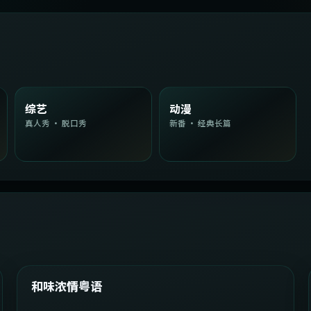
综艺
动漫
真人秀 · 脱口秀
新番 · 经典长篇
2:08:51
韩国
精选
和味浓情粤语