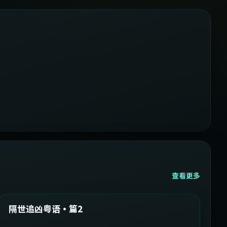
查看更多
2:05:21
韩国
精选
隔世追凶粤语·篇2