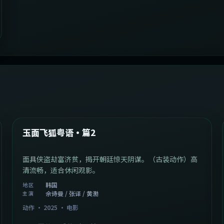
2:13:08
韩国
最新
玉面飞狐粤语·篇2
面具侠盗劫富济贫，揭开朝廷惊天阴谋。（古装动作）高
清流畅，适合休闲观影。
韩国
地区
佘诗曼 / 张译 / 黄渤
主演
动作
·
2025
·
电影