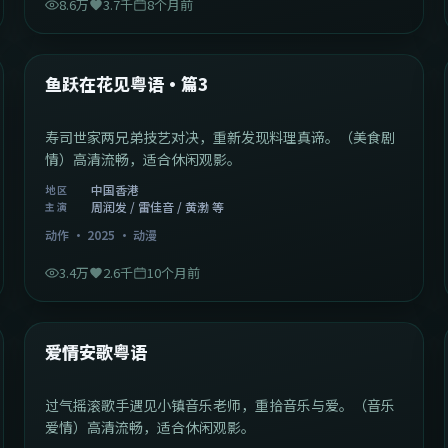
8.6万
3.7千
8个月前
1:02:40
中国香港
最新
鱼跃在花见粤语·篇3
寿司世家两兄弟技艺对决，重新发现料理真谛。（美食剧
情）高清流畅，适合休闲观影。
中国香港
地区
周润发 / 雷佳音 / 黄渤 等
主演
动作
·
2025
·
动漫
3.4万
2.6千
10个月前
1:46:58
中国大陆
最新
爱情安歌粤语
过气摇滚歌手遇见小镇音乐老师，重拾音乐与爱。（音乐
爱情）高清流畅，适合休闲观影。