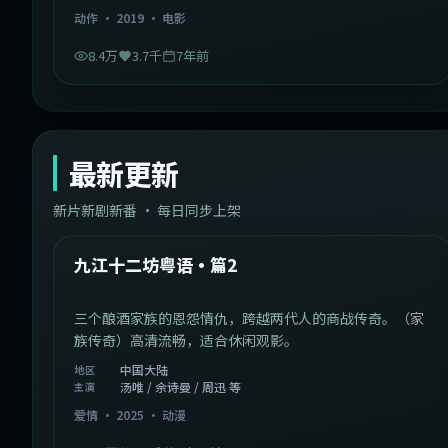
动作
·
2019
·
电影
8.4万
3.7千
7年前
最新更新
新片新剧新番 · 每日同步上架
1:20:26
中国大陆
最新
九江十二坊粤语·篇2
三个酿酒家族的恩怨情仇，跨越两代人的商战传奇。（家
族传奇）高清流畅，适合休闲观影。
中国大陆
地区
汤唯 / 佘诗曼 / 周迅 等
主演
爱情
·
2025
·
动漫