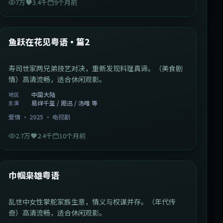
7万
3.4千
9个月前
1:09:53
中国大陆
最新
鱼跃在花见粤语·篇2
寿司世家两兄弟技艺对决，重新发现料理真谛。（美食剧
情）高清流畅，适合休闲观影。
中国大陆
地区
易烊千玺 / 周迅 / 汤唯 等
主演
爱情
·
2025
·
电视剧
2.7万
2.4千
10个月前
1:29:59
中国香港
最新
巾帼枭雄粤语
乱世中女性掌舵家族生意，情义与权谋并存。（年代传
奇）高清流畅，适合休闲观影。