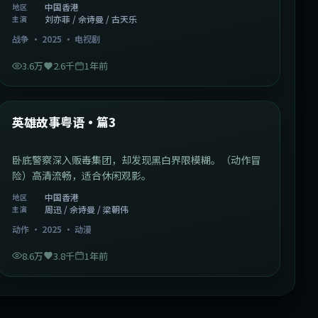
中国香港
地区
刘亦菲 / 佘诗曼 / 古天乐
主演
战争
·
2025
·
电视剧
3.6万
2.6千
1年前
2:09:45
中国香港
最新
英雄故事粤语·篇3
卧底警察深入贩毒集团，却发现黑白界限模糊。（动作冒
险）高清流畅，适合休闲观影。
中国香港
地区
周迅 / 佘诗曼 / 梁朝伟
主演
动作
·
2025
·
动漫
8.6万
3.8千
1年前