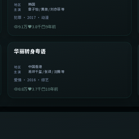
韩国
地区
章子怡 / 黄渤 / 刘亦菲 等
主演
犯罪
·
2017
·
动漫
9.1万
3.8千
9年前
1:27:50
中国香港
精选
华丽转身粤语
中国香港
地区
易烊千玺 / 张译 / 沈腾 等
主演
爱情
·
2016
·
综艺
8.8万
3.7千
10年前
2:09:45
中国香港