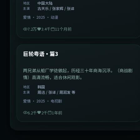
中国大陆
地区
古天乐 / 张家辉 / 张译
主演
爱情
·
2025
·
动漫
7.2万
3.4千
11个月前
2:01:03
韩国
最新
巨轮粤语·篇3
两兄弟从船厂学徒做起，历经三十年商海沉浮。（商战剧
情）高清流畅，适合休闲观影。
韩国
地区
周迅 / 张译 / 周润发 等
主演
爱情
·
2025
·
电视剧
6.2千
2千
1年前