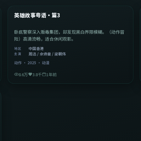
热门
英雄故事粤语·篇3
卧底警察深入贩毒集团，却发现黑白界限模糊。（动作冒
险）高清流畅，适合休闲观影。
中国香港
地区
周迅 / 佘诗曼 / 梁朝伟
主演
动作
·
2025
·
动漫
8.6万
3.8千
1年前