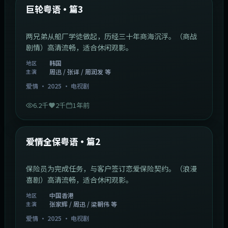
最新
巨轮粤语·篇3
两兄弟从船厂学徒做起，历经三十年商海沉浮。（商战
剧情）高清流畅，适合休闲观影。
韩国
地区
周迅 / 张译 / 周润发 等
主演
爱情
·
2025
·
电视剧
6.2千
2千
1年前
47:04
中国香港
最新
爱情全保粤语·篇2
保险员为完成任务，与客户签订恋爱保险契约。（浪漫
喜剧）高清流畅，适合休闲观影。
中国香港
地区
张家辉 / 周迅 / 梁朝伟 等
主演
爱情
·
2025
·
电视剧