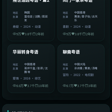
韩国
中国香港
地区
地区
雷佳音 / 沈腾 / 周润
黄渤 / 章子怡 / 古天
主演
主演
发
乐
悬疑
·
2024
·
动漫
喜剧
·
2024
·
动漫
9万
3.8千
2年前
9万
3.8千
2年前
1:27:50
2:02:43
中国香港
中国大陆
精选
精选
华丽转身粤语
聊斋粤语
中国香港
中国大陆
地区
地区
易烊千玺 / 张译 / 沈
佘诗曼 / 黄渤 / 汤唯
主演
主演
腾 等
冒险
·
2022
·
电视剧
爱情
·
2016
·
综艺
8.8万
3.7千
10年前
8.7万
3.7千
3年前