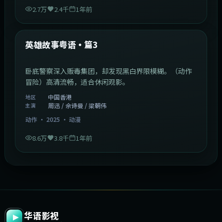
2.7万
2.4千
1年前
2:09:45
中国香港
最新
英雄故事粤语·篇3
卧底警察深入贩毒集团，却发现黑白界限模糊。（动作
冒险）高清流畅，适合休闲观影。
中国香港
地区
周迅 / 佘诗曼 / 梁朝伟
主演
动作
·
2025
·
动漫
8.6万
3.8千
1年前
华语影视