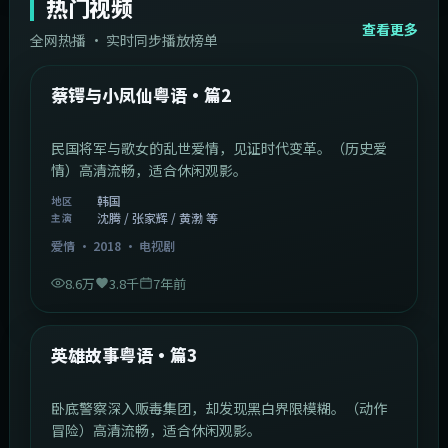
热门视频
查看更多
全网热播 · 实时同步播放榜单
44:14
韩国
热门
蔡锷与小凤仙粤语·篇2
民国将军与歌女的乱世爱情，见证时代变革。（历史爱
情）高清流畅，适合休闲观影。
韩国
地区
沈腾 / 张家辉 / 黄渤 等
主演
爱情
·
2018
·
电视剧
8.6万
3.8千
7年前
2:09:45
中国香港
热门
英雄故事粤语·篇3
卧底警察深入贩毒集团，却发现黑白界限模糊。（动作
冒险）高清流畅，适合休闲观影。