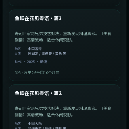
1:02:40
中国香港
最新
鱼跃在花见粤语·篇3
寿司世家两兄弟技艺对决，重新发现料理真谛。（美食
剧情）高清流畅，适合休闲观影。
中国香港
地区
周润发 / 雷佳音 / 黄渤 等
主演
动作
·
2025
·
动漫
3.4万
2.6千
10个月前
1:09:53
中国大陆
最新
鱼跃在花见粤语·篇2
寿司世家两兄弟技艺对决，重新发现料理真谛。（美食
剧情）高清流畅，适合休闲观影。
中国大陆
地区
易烊千玺 / 周迅 / 汤唯 等
主演