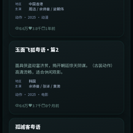
中国香港
地区
周迅 / 佘诗曼 / 梁朝伟
主演
动作
·
2025
·
动漫
8.6万
3.8千
1年前
2:13:08
韩国
热门
玉面飞狐粤语·篇2
面具侠盗劫富济贫，揭开朝廷惊天阴谋。（古装动作）
高清流畅，适合休闲观影。
韩国
地区
佘诗曼 / 张译 / 黄渤
主演
动作
·
2025
·
电影
8.6万
3.7千
8个月前
1:11:10
中国大陆
热门
孤城客粤语