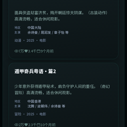
面具侠盗劫富济贫，揭开朝廷惊天阴谋。（古装动作）
高清流畅，适合休闲观影。
中国大陆
地区
佘诗曼 / 周润发 / 章子怡 等
主演
动漫
·
2025
·
电影
7万
3.4千
9个月前
1:10:21
中国香港
最新
遁甲奇兵粤语·篇2
少年意外获得遁甲秘术，肩负守护人间的重任。（奇幻
冒险）高清流畅，适合休闲观影。
中国香港
地区
沈腾 / 梁朝伟 / 佘诗曼 等
主演
冒险
·
2025
·
电影
2万
2.3千
10个月前