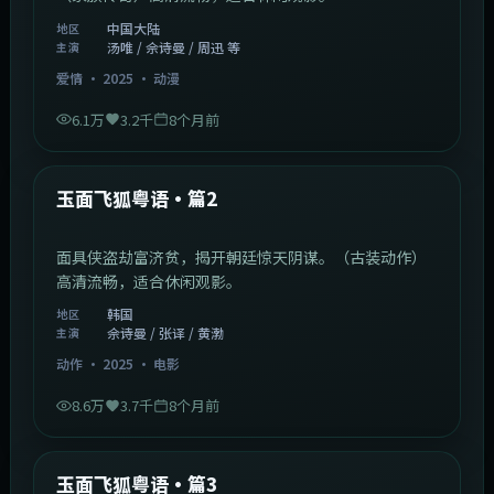
中国大陆
地区
汤唯 / 佘诗曼 / 周迅 等
主演
爱情
·
2025
·
动漫
6.1万
3.2千
8个月前
2:13:08
韩国
最新
玉面飞狐粤语·篇2
面具侠盗劫富济贫，揭开朝廷惊天阴谋。（古装动作）
高清流畅，适合休闲观影。
韩国
地区
佘诗曼 / 张译 / 黄渤
主演
动作
·
2025
·
电影
8.6万
3.7千
8个月前
1:07:39
中国大陆
最新
玉面飞狐粤语·篇3