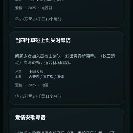
爱情
·
2025
·
电视剧
2.7万
2.4千
10个月前
1:23:05
中国大陆
最新
当四叶草碰上剑尖时粤语
问题少女加入高校击剑队，划出青春新篇章。（校园运
动）高清流畅，适合休闲观影。
中国大陆
地区
古天乐 / 张家辉 / 张译
主演
爱情
·
2025
·
动漫
7.2万
3.4千
11个月前
1:46:58
中国大陆
最新
爱情安歌粤语
过气摇滚歌手遇见小镇音乐老师，重拾音乐与爱。（音