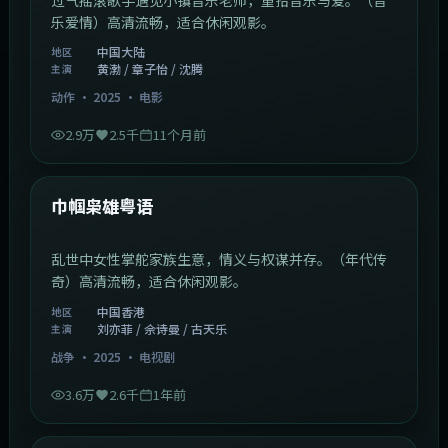
乐爱情）高清流畅，适合休闲观影。
中国大陆
地区
黄渤 / 章子怡 / 沈腾
主演
动作
·
2025
·
电影
2.9万
2.5千
11个月前
1:29:59
中国香港
最新
巾帼枭雄粤语
乱世中女性掌舵家族生意，情义与权谋并存。（年代传
奇）高清流畅，适合休闲观影。
中国香港
地区
刘亦菲 / 佘诗曼 / 古天乐
主演
战争
·
2025
·
电视剧
3.6万
2.6千
1年前
2:01:03
韩国