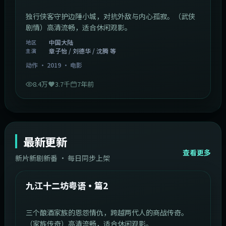
独行侠客守护边陲小城，对抗外敌与内心孤寂。（武侠
剧情）高清流畅，适合休闲观影。
中国大陆
地区
章子怡 / 刘德华 / 沈腾 等
主演
动作
·
2019
·
电影
8.4万
3.7千
7年前
最新更新
查看更多
新片新剧新番 · 每日同步上架
1:20:26
中国大陆
最新
九江十二坊粤语·篇2
三个酿酒家族的恩怨情仇，跨越两代人的商战传奇。
（家族传奇）高清流畅，适合休闲观影。