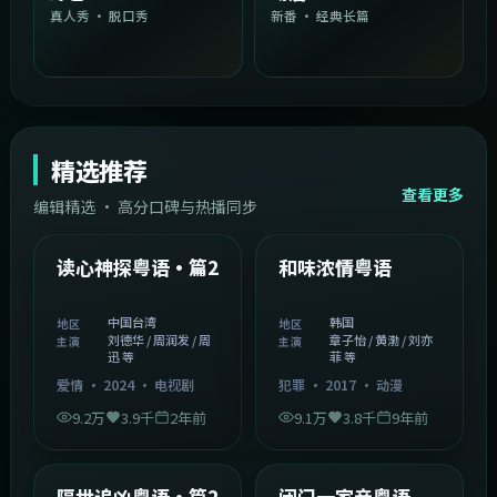
真人秀 · 脱口秀
新番 · 经典长篇
精选推荐
查看更多
编辑精选 · 高分口碑与热播同步
1:54:36
2:08:51
中国台湾
韩国
精选
精选
读心神探粤语·篇2
和味浓情粤语
中国台湾
韩国
地区
地区
刘德华 / 周润发 / 周
章子怡 / 黄渤 / 刘亦
主演
主演
迅 等
菲 等
爱情
·
2024
·
电视剧
犯罪
·
2017
·
动漫
9.2万
3.9千
2年前
9.1万
3.8千
9年前
2:05:21
1:06:37
韩国
中国香港
精选
精选
隔世追凶粤语·篇2
闭门一家亲粤语